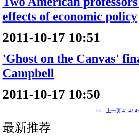
Two American professors 
effects of economic policy
2011-10-17 10:51
'Ghost on the Canvas' fin
Campbell
2011-10-17 10:50
|<<
上一页
41
42
4
最新推荐