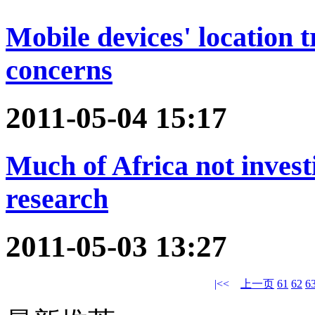
Mobile devices' location t
concerns
2011-05-04 15:17
Much of Africa not invest
research
2011-05-03 13:27
|<<
上一页
61
62
6