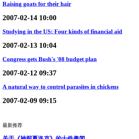
Raising goats for their hair
2007-02-14 10:00
Studying in the US: Four kinds of financial aid
2007-02-13 10:04
Congress gets Bush's '08 budget plan
2007-02-12 09:37
A natural way to control parasites in chickens
2007-02-09 09:15
最新推荐
关于《神探夏洛克》的十件趣闻