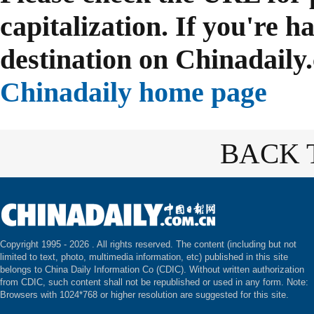
capitalization. If you're h
destination on Chinadaily.
Chinadaily home page
BACK 
Copyright 1995 -
2026 . All rights reserved. The content (including but not
limited to text, photo, multimedia information, etc) published in this site
belongs to China Daily Information Co (CDIC). Without written authorization
from CDIC, such content shall not be republished or used in any form. Note:
Browsers with 1024*768 or higher resolution are suggested for this site.