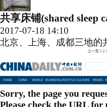
共享床铺(shared sleep c
2017-07-18 14:10
北京、上海、成都三地的
上一页
1
2
HOME
CHINA
WORLD
BUSINESS
LIFESTYLE
CULTURE
TRAVEL
Sorry, the page you reque
Please check the URL for 