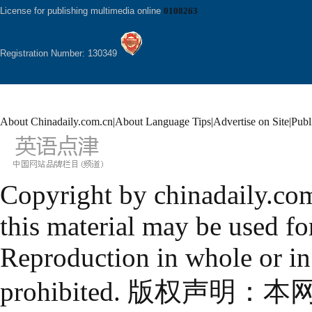
License for publishing multimedia online
0108263
Registration Number: 130349
About Chinadaily.com.cn
|
About Language Tips
|
Advertise on Site
|
Publ
Copyright by chinadaily.com
this material may be used fo
Reproduction in whole or in
prohibited. 版权