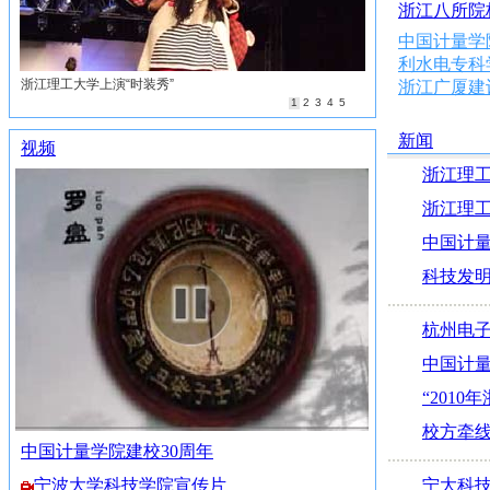
浙江八所院
中国计量学
利水电专科
浙江广厦建
新闻
视频
浙江理工
浙江理
中国计量
科技发明
杭州电
中国计量
“201
校方牵线
中国计量学院建校30周年
宁波大学科技学院宣传片
宁大科技