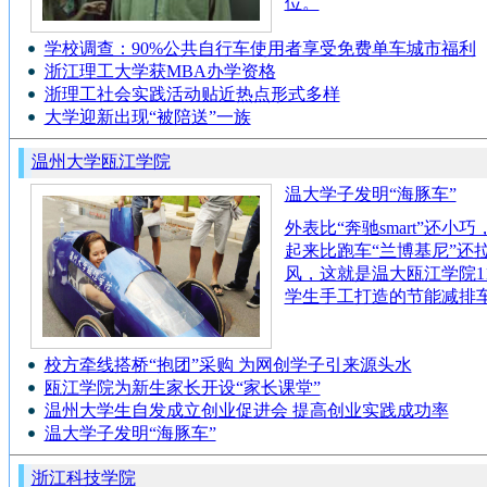
位。
学校调查：90%公共自行车使用者享受免费单车城市福利
浙江理工大学获MBA办学资格
浙理工社会实践活动贴近热点形式多样
大学迎新出现“被陪送”一族
温州大学瓯江学院
温大学子发明“海豚车”
外表比“奔驰smart”还小巧
起来比跑车“兰博基尼”还
风，这就是温大瓯江学院1
学生手工打造的节能减排
校方牵线搭桥“抱团”采购 为网创学子引来源头水
瓯江学院为新生家长开设“家长课堂”
温州大学生自发成立创业促进会 提高创业实践成功率
温大学子发明“海豚车”
浙江科技学院