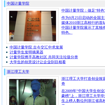
中国计量学院
中国计量学院：做足“特色
作为9月25日启动的全国主
媒体2010浙江高校行的首
中国计量学院展示了其独
特色。
中国计量学院 古今交汇中求发展
计量学生发明摘果器
计量学院携手高教社区 共同关注垃圾分类
大学生的创意设计让企业刮目相看
浙江理工大学
浙江理工大学打造创业致
奇
在2009年“中国大学生创业
豪榜”上，浙江理工大学毕
生上榜人数位列浙江省高