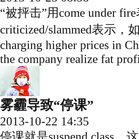
“被抨击”用come under 
criticized/slammed表示，如：S
charging higher prices in Ch
the company realize fat prof
雾霾导致“停课”
2013-10-22 14:35
停课就是suspend cla