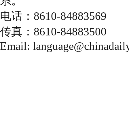
系。
电话：8610-84883569
传真：8610-84883500
Email: language@chinadail