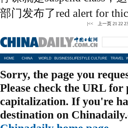
部门发布了red alert for
|<<
上一页
21
22
2
HOME
CHINA
WORLD
BUSINESS
LIFESTYLE
CULTURE
TRAVEL
Sorry, the page you reque
Please check the URL for 
capitalization. If you're h
destination on Chinadaily.