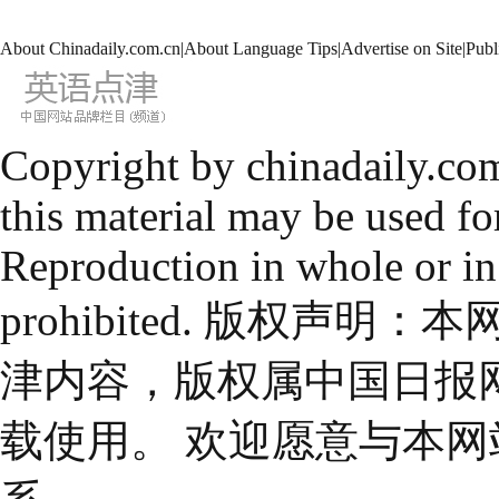
About Chinadaily.com.cn
|
About Language Tips
|
Advertise on Site
|
Publ
Copyright by chinadaily.com
this material may be used fo
Reproduction in whole or in
prohibited. 版权
津内容，版权属中国日报
载使用。 欢迎愿意与本