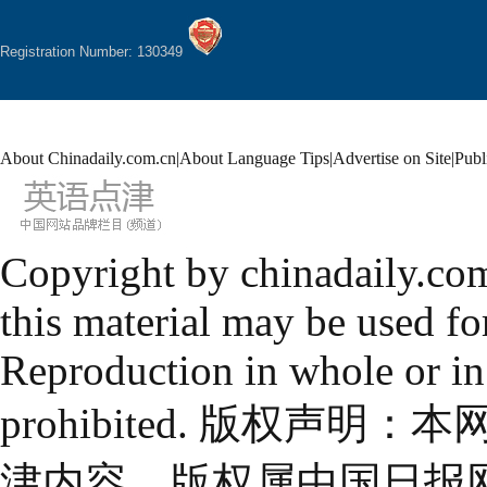
Registration Number: 130349
About Chinadaily.com.cn
|
About Language Tips
|
Advertise on Site
|
Publ
Copyright by chinadaily.com
this material may be used fo
Reproduction in whole or in
prohibited. 版权
津内容，版权属中国日报