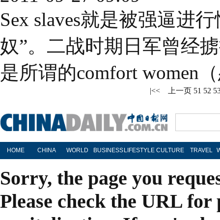
Sex slaves就是被强
奴”。二战时期日军曾经
是所谓的comfort wome
|<<
上一页
51
52
5
HOME
CHINA
WORLD
BUSINESS
LIFESTYLE
CULTURE
TRAVEL
Sorry, the page you reque
Please check the URL for 